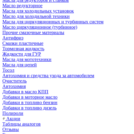
Масла для редукторов и станков
Масло редукторное
Масла для холодильных установок
Масло для холодильной техники
Масла для циркуляционных и турбинных систем
Масло циркуляционное (турбинное)
Прочие смазочные материалы
Антифриз
Смазки пластичные
Тормозная жидкость
Жидкости для ГУР
Масла для мототехники
Масла для цепей
Тосол
Автохимия и средства ухода за автомобилем
Очиститель
Автохимия
Добавки в масло КПП
Добавки в моторное масло
Добавки в топливо бензин
Добавки в топливо дизель
Полироли
Акции
Таблицы аналогов
Отзывы