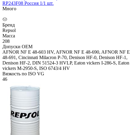
RP243F08 Россия 1/1 шт.
Много
Бренд
Repsol
Масса
208
Допуски OEM
AFNOR NF E 48-603 HV, AFNOR NF E 48-690, AFNOR NF E
48-691, Cincinnati Milacron P-70, Denison HF-0, Denison HF-1,
Denison HF-2, DIN 51524-3 HVLP, Eaton vickers I-286-S, Eaton
vickers M-2950-S, ISO 6743/4 HV
Вязкость по ISO VG
46