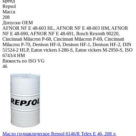
Бренд
Repsol
Масса
208
Допуски OEM
AFNOR NF E 48-603 HL, AFNOR NF E 48-603 HM, AFNOR
NF E 48-690, AFNOR NF E 48-691, Bosch Rexroth 90220,
Cincinnati Milacron P-68, Cincinnati Milacron P-69, Cincinnati
Milacron P-70, Denison HF-0, Denison HF-1, Denison HF-2, DIN
51524-2 HLP, Eaton vickers I-286-S, Eaton vickers M-2950-S, ISO
6743/4 HM
Вязкость по ISO VG
46
Масло гидравлическое Repsol 6146/R Telex E 46, 208 л,