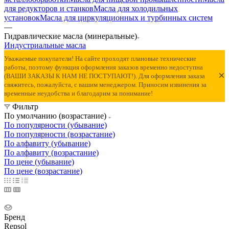
для редукторов и станков
Масла для холодильных
установок
Масла для циркуляционных и турбинных систем
—
Гидравлические масла (минеральные)
Индустриальные масла
Уважаемые покупатели! На сайте проходят плановые технические
работы, поэтому функция оформления заказов временно недоступна
×
(ВАШИ ЗАКАЗЫ К НАМ НЕ ПОСТУПАЮТ!). Для оформления заказа
свяжитесь, пожалуйста, с вашим менеджером. Приносим извинения за
временные неудобства и благодарим за понимание!
Фильтр
По умолчанию (возрастание)
По популярности (убывание)
По популярности (возрастание)
По алфавиту (убывание)
По алфавиту (возрастание)
По цене (убывание)
По цене (возрастание)
Бренд
Repsol