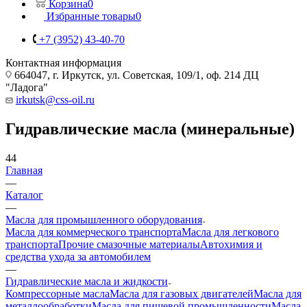
Корзина
0
Избранные товары
0
+7 (3952) 43-40-70
Контактная информация
664047, г. Иркутск, ул. Советская, 109/1, оф. 214 ДЦ
"Ладога"
irkutsk@css-oil.ru
Гидравлические масла (минеральные)
44
Главная
—
Каталог
—
Масла для промышленного оборудования
Масла для коммерческого транспорта
Масла для легкового
транспорта
Прочие смазочные материалы
Автохимия и
средства ухода за автомобилем
—
Гидравлические масла и жидкости
Компрессорные масла
Масла для газовых двигателей
Масла для
металлообработки
Масла для пищевой промышленности
Масла