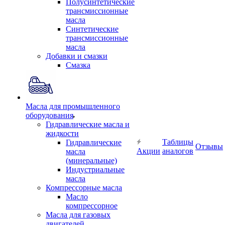
Полусинтетические
трансмиссионные
масла
Синтетические
трансмиссионные
масла
Добавки и смазки
Смазка
Масла для промышленного
оборудования
Гидравлические масла и
жидкости
Таблицы
Гидравлические
Отзывы
Акции
аналогов
масла
(минеральные)
Индустриальные
масла
Компрессорные масла
Масло
компрессорное
Масла для газовых
двигателей