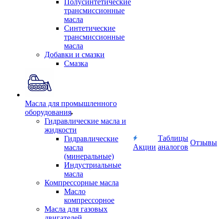
Полусинтетические
трансмиссионные
масла
Синтетические
трансмиссионные
масла
Добавки и смазки
Смазка
Масла для промышленного
оборудования
Гидравлические масла и
жидкости
Таблицы
Гидравлические
Отзывы
Акции
аналогов
масла
(минеральные)
Индустриальные
масла
Компрессорные масла
Масло
компрессорное
Масла для газовых
двигателей