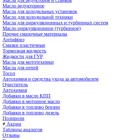
Масла для редукторов и станков
Масло редукторное
Масла для холодильных установок
Масло для холодильной техники
Масла для циркуляционных и турбинных систем
Масло циркуляционное (турбинное)
Прочие смазочные материалы
Антифриз
Смазки пластичные
Тормозная жидкость
Жидкости для ГУР
Масла для мототехники
Масла для цепей
Тосол
Автохимия и средства ухода за автомобилем
Очиститель
Автохимия
Добавки в масло КПП
Добавки в моторное масло
Добавки в топливо бензин
Добавки в топливо дизель
Полироли
Акции
Таблицы аналогов
Отзывы