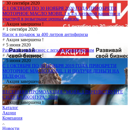
30 сентября 2020
С 1 ОКТЯБРЯ ПО 30 НОЯБРЯ 2020 ГОДА ПРИОБРЕТИ
МОТОРНОЕ МАСЛО MOBIL 1 в 4-х литровой канистре и
участвуй в розыгрыше ценных призов
Акция завершена !
1 сентября 2020
Насос в подарок за 400 литров антифириза
Акция завершена !
5 июня 2020
Развивай свой бизнес с легким коммерческим
Акция завершена !
5 июня 2020
С 1 ОКТЯБРЯ ПО 30 НОЯБРЯ 2019 ГОДА ПРИОБРЕТИ
МОТОРНОЕ МАСЛО MOBIL 1 И ПОЛУЧИ ДЕНЬГИ НА
ТЕЛЕФОН.
Акция завершена !
5 июня 2020
ВЕСЕННЯЯ ПРОМОАКЦИЯ "MOBIL 1 ПОЧУВСТВУЙТЕ
СИЛУ БАЙКОНУРА" 2019
Акция завершена !
Каталог
Акции
Компания
Новости