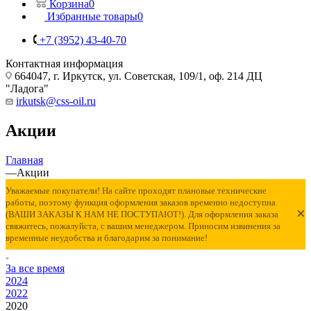
Корзина
0
Избранные товары
0
+7 (3952) 43-40-70
Контактная информация
664047, г. Иркутск, ул. Советская, 109/1, оф. 214 ДЦ
"Ладога"
irkutsk@css-oil.ru
Акции
Главная
—
Акции
Уважаемые покупатели! На сайте проходят плановые технические
работы, поэтому функция оформления заказов временно недоступна
×
(ВАШИ ЗАКАЗЫ К НАМ НЕ ПОСТУПАЮТ!). Для оформления заказа
свяжитесь, пожалуйста, с вашим менеджером. Приносим извинения за
временные неудобства и благодарим за понимание!
За все время
2024
2022
2020