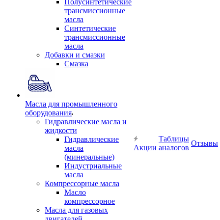
Полусинтетические
трансмиссионные
масла
Синтетические
трансмиссионные
масла
Добавки и смазки
Смазка
Масла для промышленного
оборудования
Гидравлические масла и
жидкости
Таблицы
Гидравлические
Отзывы
Акции
аналогов
масла
(минеральные)
Индустриальные
масла
Компрессорные масла
Масло
компрессорное
Масла для газовых
двигателей