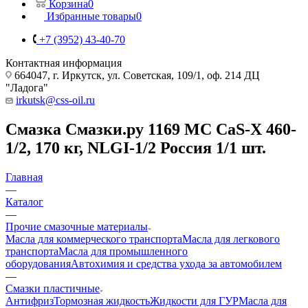
Корзина
0
Избранные товары
0
+7 (3952) 43-40-70
Контактная информация
664047, г. Иркутск, ул. Советская, 109/1, оф. 214 ДЦ
"Ладога"
irkutsk@css-oil.ru
Смазка Смазки.ру 1169 МС CaS-X 460-
1/2, 170 кг, NLGI-1/2 Россия 1/1 шт.
Главная
—
Каталог
—
Прочие смазочные материалы
Масла для коммерческого транспорта
Масла для легкового
транспорта
Масла для промышленного
оборудования
Автохимия и средства ухода за автомобилем
—
Смазки пластичные
Антифриз
Тормозная жидкость
Жидкости для ГУР
Масла для