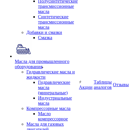
Полусинтетические
трансмиссионные
масла
Синтетические
трансмиссионные
масла
Добавки и смазки
Смазка
Масла для промышленного
оборудования
Гидравлические масла и
жидкости
Таблицы
Гидравлические
Отзывы
Акции
аналогов
масла
(минеральные)
Индустриальные
масла
Компрессорные масла
Масло
компрессорное
Масла для газовых
двигателей