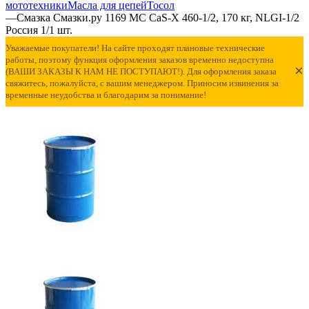
мототехники
Масла для цепей
Тосол
—
Смазка Смазки.ру 1169 МС CaS-X 460-1/2, 170 кг, NLGI-1/2
Россия 1/1 шт.
Уважаемые покупатели! На сайте проходят плановые технические
работы, поэтому функция оформления заказов временно недоступна
×
(ВАШИ ЗАКАЗЫ К НАМ НЕ ПОСТУПАЮТ!). Для оформления заказа
свяжитесь, пожалуйста, с вашим менеджером. Приносим извинения за
временные неудобства и благодарим за понимание!