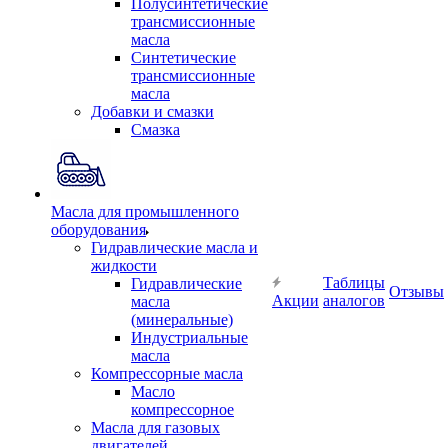
Полусинтетические
трансмиссионные
масла
Синтетические
трансмиссионные
масла
Добавки и смазки
Смазка
Масла для промышленного
оборудования
Гидравлические масла и
жидкости
Таблицы
Гидравлические
Отзывы
Акции
аналогов
масла
(минеральные)
Индустриальные
масла
Компрессорные масла
Масло
компрессорное
Масла для газовых
двигателей