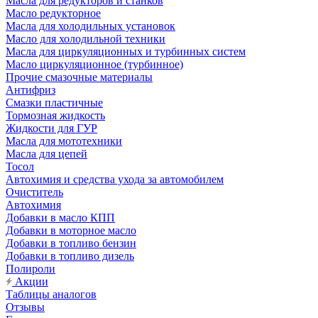
Масла для редукторов и станков
Масло редукторное
Масла для холодильных установок
Масло для холодильной техники
Масла для циркуляционных и турбинных систем
Масло циркуляционное (турбинное)
Прочие смазочные материалы
Антифриз
Смазки пластичные
Тормозная жидкость
Жидкости для ГУР
Масла для мототехники
Масла для цепей
Тосол
Автохимия и средства ухода за автомобилем
Очиститель
Автохимия
Добавки в масло КПП
Добавки в моторное масло
Добавки в топливо бензин
Добавки в топливо дизель
Полироли
Акции
Таблицы аналогов
Отзывы