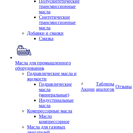
Полусинтетические
трансмиссионные
масла
Синтетические
трансмиссионные
масла
Добавки и смазки
Смазка
Масла для промышленного
оборудования
Гидравлические масла и
жидкости
Таблицы
Гидравлические
Отзывы
Акции
аналогов
масла
(минеральные)
Индустриальные
масла
Компрессорные масла
Масло
компрессорное
Масла для газовых
двигателей