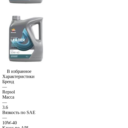
В избранное
Характеристики
Бренд
—
Repsol
Масса
—
3.6
Вязкость по SAE
—
10W-40
Класс по API