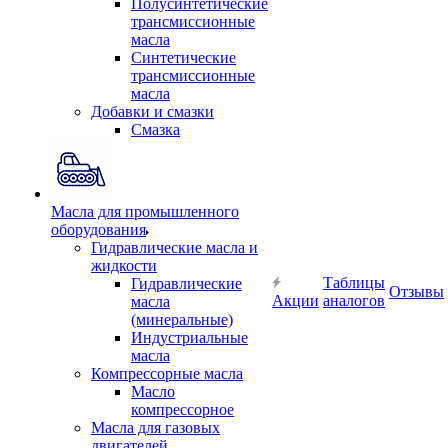
Полусинтетические
трансмиссионные
масла
Синтетические
трансмиссионные
масла
Добавки и смазки
Смазка
Масла для промышленного
оборудования
Гидравлические масла и
жидкости
Таблицы
Гидравлические
Отзывы
Акции
аналогов
масла
(минеральные)
Индустриальные
масла
Компрессорные масла
Масло
компрессорное
Масла для газовых
двигателей