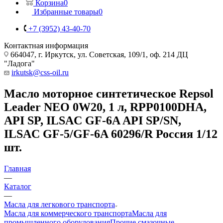
Корзина
0
Избранные товары
0
+7 (3952) 43-40-70
Контактная информация
664047, г. Иркутск, ул. Советская, 109/1, оф. 214 ДЦ
"Ладога"
irkutsk@css-oil.ru
Масло моторное синтетическое Repsol
Leader NEO 0W20, 1 л, RPP0100DHA,
API SP, ILSAC GF-6A API SP/SN,
ILSAC GF-5/GF-6A 60296/R Россия 1/12
шт.
Главная
—
Каталог
—
Масла для легкового транспорта
Масла для коммерческого транспорта
Масла для
промышленного оборудования
Прочие смазочные