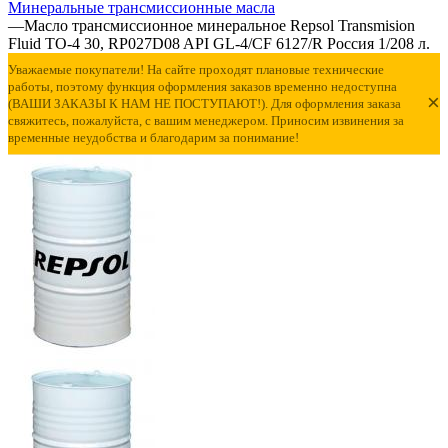
Минеральные трансмиссионные масла
—
Масло трансмиссионное минеральное Repsol Transmision
Fluid TO-4 30, RP027D08 API GL-4/CF 6127/R Россия 1/208 л.
Уважаемые покупатели! На сайте проходят плановые технические
работы, поэтому функция оформления заказов временно недоступна
×
(ВАШИ ЗАКАЗЫ К НАМ НЕ ПОСТУПАЮТ!). Для оформления заказа
свяжитесь, пожалуйста, с вашим менеджером. Приносим извинения за
временные неудобства и благодарим за понимание!