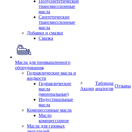
Полусинтетические
трансмиссионные
масла
Синтетические
трансмиссионные
масла
Добавки и смазки
Смазка
Масла для промышленного
оборудования
Гидравлические масла и
жидкости
Таблицы
Гидравлические
Отзывы
Акции
аналогов
масла
(минеральные)
Индустриальные
масла
Компрессорные масла
Масло
компрессорное
Масла для газовых
двигателей