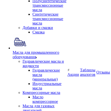
Полусинтетические
трансмиссионные
масла
Синтетические
трансмиссионные
масла
Добавки и смазки
Смазка
Масла для промышленного
оборудования
Гидравлические масла и
жидкости
Таблицы
Гидравлические
Отзывы
Акции
аналогов
масла
(минеральные)
Индустриальные
масла
Компрессорные масла
Масло
компрессорное
Масла для газовых
двигателей