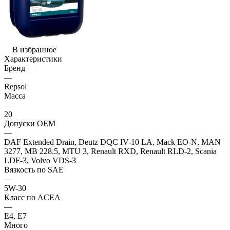
В избранное
Характеристики
Бренд
—
Repsol
Масса
—
20
Допуски OEM
—
DAF Extended Drain, Deutz DQC IV-10 LA, Mack EO-N, MAN
3277, MB 228.5, MTU 3, Renault RXD, Renault RLD-2, Scania
LDF-3, Volvo VDS-3
Вязкость по SAE
—
5W-30
Класс по ACEA
—
E4, E7
Много