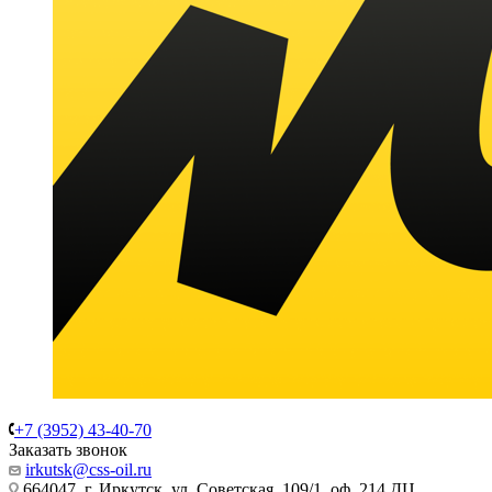
+7 (3952) 43-40-70
Заказать звонок
irkutsk@css-oil.ru
664047, г. Иркутск, ул. Советская, 109/1, оф. 214 ДЦ