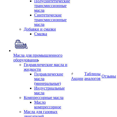
Полусинтетические
трансмиссионные
масла
Синтетические
трансмиссионные
масла
Добавки и смазки
Смазка
Масла для промышленного
оборудования
Гидравлические масла и
жидкости
Таблицы
Гидравлические
Отзывы
Акции
аналогов
масла
(минеральные)
Индустриальные
масла
Компрессорные масла
Масло
компрессорное
Масла для газовых
двигателей