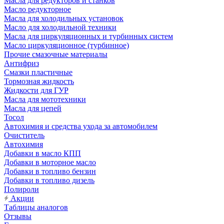
Масла для редукторов и станков
Масло редукторное
Масла для холодильных установок
Масло для холодильной техники
Масла для циркуляционных и турбинных систем
Масло циркуляционное (турбинное)
Прочие смазочные материалы
Антифриз
Смазки пластичные
Тормозная жидкость
Жидкости для ГУР
Масла для мототехники
Масла для цепей
Тосол
Автохимия и средства ухода за автомобилем
Очиститель
Автохимия
Добавки в масло КПП
Добавки в моторное масло
Добавки в топливо бензин
Добавки в топливо дизель
Полироли
Акции
Таблицы аналогов
Отзывы